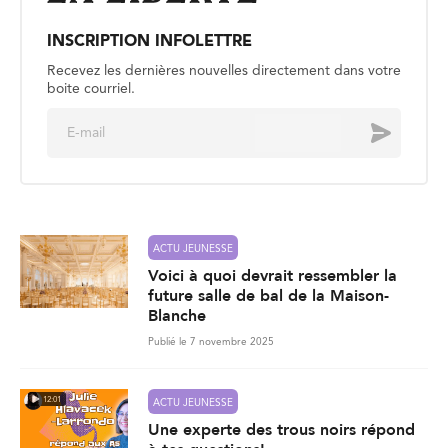
INSCRIPTION INFOLETTRE
Recevez les dernières nouvelles directement dans votre
boite courriel.
E
Envoyer
m
a
i
l
*
ACTU JEUNESSE
Voici à quoi devrait ressembler la
future salle de bal de la Maison-
Blanche
Publié le 7 novembre 2025
12:01
ACTU JEUNESSE
Une experte des trous noirs répond