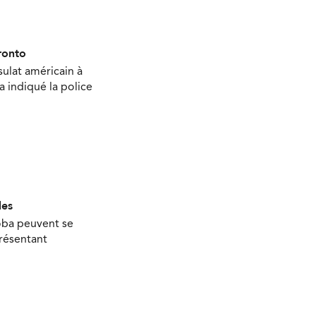
ronto
sulat américain à
 a indiqué la police
les
oba peuvent se
présentant