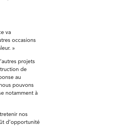
ce va
utres occasions
leur. »
d’autres projets
struction de
éponse au
e nous pouvons
nse notamment à
tretenir nos
oût d’opportunité