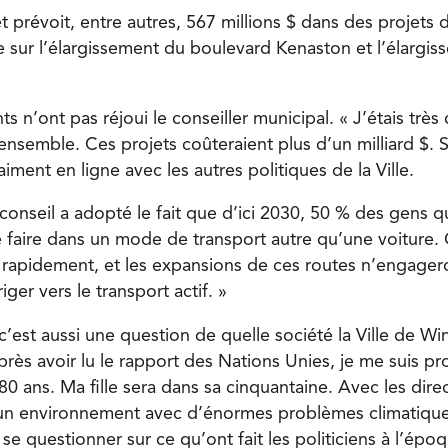
t prévoit, entre autres, 567 millions $ dans des projets 
e sur l’élargissement du boulevard Kenaston et l’élargi
s n’ont pas réjoui le conseiller municipal. « J’étais très 
nsemble. Ces projets coûteraient plus d’un milliard $. 
aiment en ligne avec les autres politiques de la Ville.
conseil a adopté le fait que d’ici 2030, 50 % des gens q
le faire dans un mode de transport autre qu’une voiture. 
rapidement, et les expansions de ces routes n’engagero
iger vers le transport actif. »
c’est aussi une question de quelle société la Ville de Wi
près avoir lu le rapport des Nations Unies, je me suis pro
80 ans. Ma fille sera dans sa cinquantaine. Avec les dir
ne un environnement avec d’énormes problèmes climatique
 se questionner sur ce qu’ont fait les politiciens à l’épo