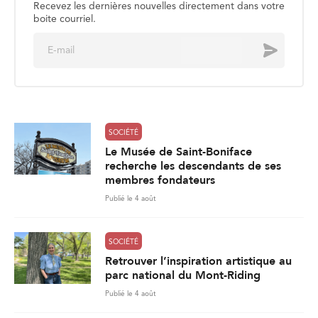
Recevez les dernières nouvelles directement dans votre
boite courriel.
E
Envoyer
m
a
i
l
*
SOCIÉTÉ
Le Musée de Saint-Boniface
recherche les descendants de ses
membres fondateurs
Publié le 4 août
SOCIÉTÉ
Retrouver l’inspiration artistique au
parc national du Mont-Riding
Publié le 4 août