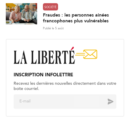
SOCIÉTÉ
Fraudes : les personnes ainées
francophones plus vulnérables
Publié le 5 août
INSCRIPTION INFOLETTRE
Recevez les dernières nouvelles directement dans votre
boite courriel.
E
Envoyer
m
a
i
l
*