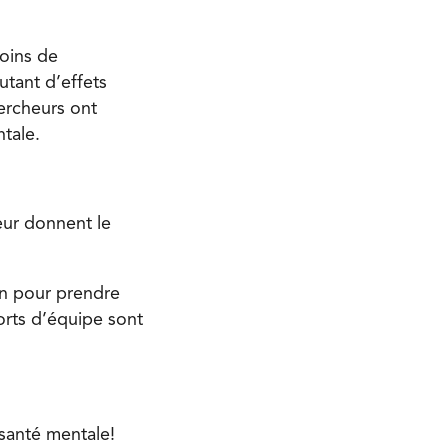
moins de
utant d’effets
hercheurs ont
ntale.
leur donnent le
n pour prendre
orts d’équipe sont
 santé mentale!