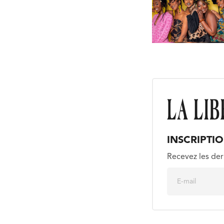
INSCRIPTI
Recevez les der
E
m
a
i
l
*