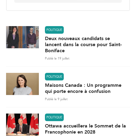
a
i
l
*
POLITIQUE
Deux nouveaux candidats se
lancent dans la course pour Saint-
Boniface
Publié le 19 juillet
POLITIQUE
Maisons Canada : Un programme
qui porte encore à confusion
Publié le 9 juillet
POLITIQUE
Ottawa accueillera le Sommet de la
Francophonie en 2028