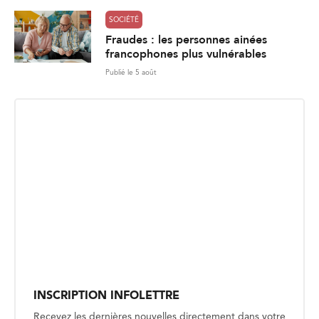
SOCIÉTÉ
Fraudes : les personnes ainées
francophones plus vulnérables
Publié le 5 août
INSCRIPTION INFOLETTRE
Recevez les dernières nouvelles directement dans votre
boite courriel.
E
Envoyer
m
a
i
l
*