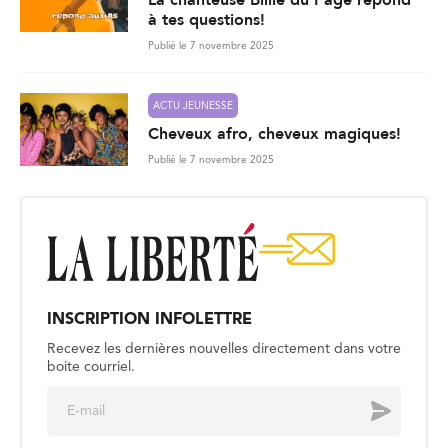
à tes questions!
Publié le 7 novembre 2025
ACTU JEUNESSE
Cheveux afro, cheveux magiques!
Publié le 7 novembre 2025
INSCRIPTION INFOLETTRE
Recevez les dernières nouvelles directement dans votre
boite courriel.
E
Envoyer
m
a