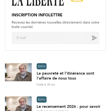
INSCRIPTION INFOLETTRE
Recevez les dernières nouvelles directement dans votre
boite courriel.
E
Envoyer
m
a
i
l
*
ÉDITO
La pauvreté et l’itinérance sont
l’affaire de nous tous
Publié le 30 mai
ÉDITO
Le recensement 2026 : pour savoir