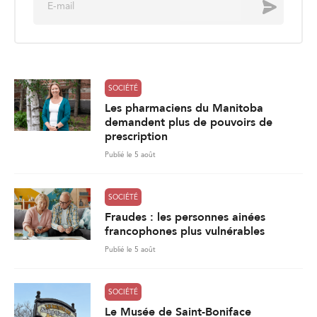
Envoyer
m
a
i
l
*
SOCIÉTÉ
Les pharmaciens du Manitoba
demandent plus de pouvoirs de
prescription
Publié le 5 août
SOCIÉTÉ
Fraudes : les personnes ainées
francophones plus vulnérables
Publié le 5 août
SOCIÉTÉ
Le Musée de Saint-Boniface