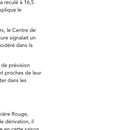
a reculé à 16,5
xplique le
rs, le Centre de
ure signalait un
modéré dans la
 de prévision
nt proches de leur
ter dans les
ivière Rouge,
e dérivation, il
e en cette saison.