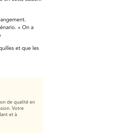
changement.
cénario. « On a
»
uilles et que les
ion de qualité en
sion. Votre
ant et à