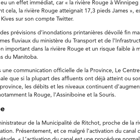
 eu un effet immédiat, car « la rivière Rouge à Winnipeg 
 cela, la rivière Rouge atteignait 17,3 pieds James », e
y Kives sur son compte Twitter.
des prévisions d’inondations printanières dévoilé fin ma
mes fluviaux du ministère du Transport et de l’Infrastruct
n important dans la rivière Rouge et un risque faible à 
ns du Manitoba.
 une communication officielle de la Province, Le Centre
le que si la plupart des affluents ont déjà atteint ou so
rovince, les débits et les niveaux continuent d’augmen
notamment la Rouge, l’Assiniboine et la Souris.
le
inistrateur de la Municipalité de Ritchot, proche de la r
tuation. Présentement, et ce malgré l’activation du canal d
iétude. « L’activation du canal est une procédure normal