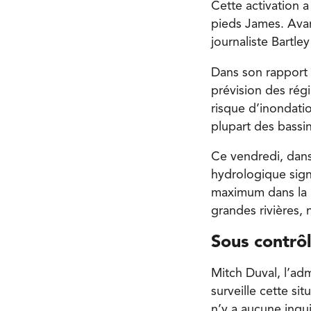
Cette activation a
pieds James. Avant
journaliste Bartle
Dans son rapport 
prévision des régi
risque d’inondatio
plupart des bassi
Ce vendredi, dans
hydrologique signa
maximum dans la p
grandes rivières, 
Sous contrô
Mitch Duval, l’adm
surveille cette si
n’y a aucune inqu