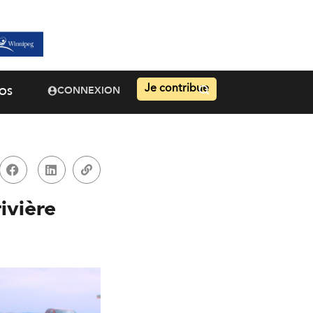
Je contribue
CONNEXION
OS
ivière