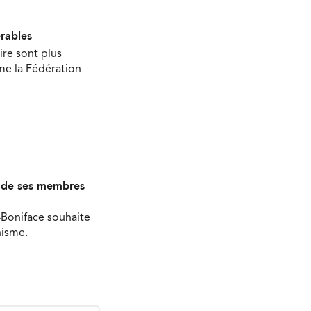
érables
ire sont plus
ime la Fédération
s de ses membres
-Boniface souhaite
nisme.