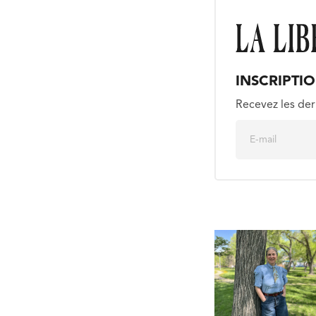
INSCRIPTI
Recevez les der
E
m
a
i
l
*