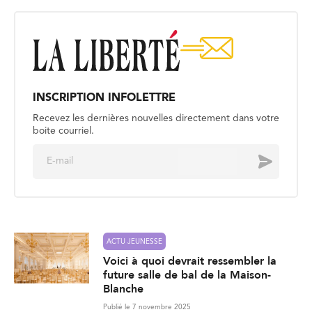
INSCRIPTION INFOLETTRE
Recevez les dernières nouvelles directement dans votre
boite courriel.
E
Envoyer
m
a
i
l
*
ACTU JEUNESSE
Voici à quoi devrait ressembler la
future salle de bal de la Maison-
Blanche
Publié le 7 novembre 2025