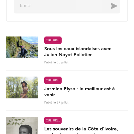
E
Envoyer
m
a
i
l
*
CULTUREL
Sous les eaux islandaises avec
Julien Nayet-Pelletier
Publié le 30 juillet
CULTUREL
Jasmine Elyse : le meilleur est à
venir
Publié le 27 juillet
CULTUREL
Les souvenirs de la Côte d’Ivoire,