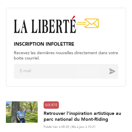
INSCRIPTION INFOLETTRE
Recevez les dernières nouvelles directement dans votre
boite courriel.
E
Envoyer
m
a
i
l
*
SOCIÉTÉ
Retrouver l’inspiration artistique au
parc national du Mont-Riding
Publié hier à 08:30 | Mis à jour à 10:21