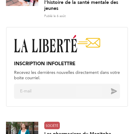
l’histoire de la santé mentale des
jeunes
Publié le 6 août
INSCRIPTION INFOLETTRE
Recevez les dernières nouvelles directement dans votre
boite courriel.
E
Envoyer
m
a
i
l
*
SOCIÉTÉ