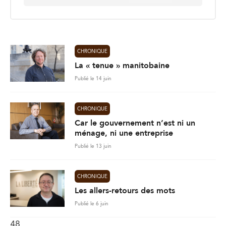
a
i
l
*
CHRONIQUE
La « tenue » manitobaine
Publié le 14 juin
CHRONIQUE
Car le gouvernement n’est ni un
ménage, ni une entreprise
Publié le 13 juin
CHRONIQUE
Les allers-retours des mots
Publié le 6 juin
48