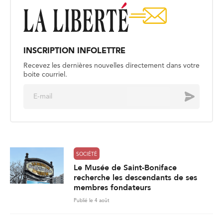
INSCRIPTION INFOLETTRE
Recevez les dernières nouvelles directement dans votre
boite courriel.
E
Envoyer
m
a
i
l
*
SOCIÉTÉ
Le Musée de Saint-Boniface
recherche les descendants de ses
membres fondateurs
Publié le 4 août