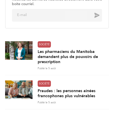
boite courriel.
E
Envoyer
m
a
i
l
*
SOCIÉTÉ
Les pharmaciens du Manitoba
demandent plus de pouvoirs de
prescription
Publié le 5 août
SOCIÉTÉ
Fraudes : les personnes ainées
francophones plus vulnérables
Publié le 5 août