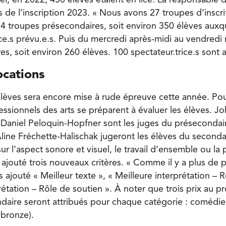
res de l’inscription 2023. « Nous avons 27 troupes d’inscri
4 troupes présecondaires, soit environ 350 élèves auxque
ce.s prévu.e.s. Puis du mercredi après-midi au vendredi m
s, soit environ 260 élèves. 100 spectateur.trice.s sont a
ocations
 élèves sera encore mise à rude épreuve cette année. Pou
ssionnels des arts se préparent à évaluer les élèves. Jo
 Daniel Peloquin-Hopfner sont les juges du présecondai
line Fréchette-Halischak jugeront les élèves du seconda
 sur l’aspect sonore et visuel, le travail d’ensemble ou la
 ajouté trois nouveaux critères. « Comme il y a plus de p
ajouté « Meilleur texte », « Meilleure interprétation – Rô
rétation – Rôle de soutien ». À noter que trois prix au p
ondaire seront attribués pour chaque catégorie : comédie
 bronze).