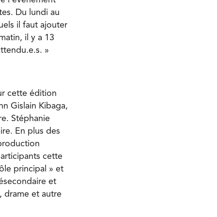
tes. Du lundi au
ls il faut ajouter
atin, il y a 13
ttendu.e.s. »
r cette édition
hn Gislain Kibaga,
re. Stéphanie
ire. En plus des
 production
articipants cette
le principal » et
résecondaire et
, drame et autre