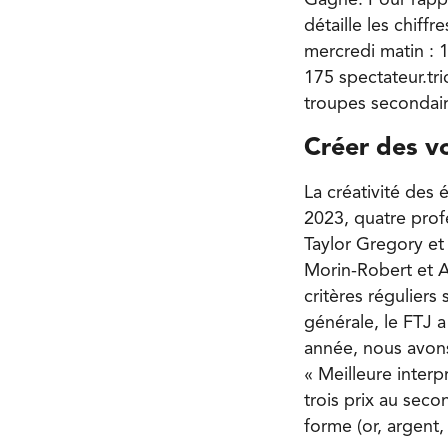
détaille les chiff
mercredi matin : 1
175 spectateur.tri
troupes secondaire
Créer des v
La créativité des
2023, quatre profe
Taylor Gregory et
Morin-Robert et A
critères réguliers
générale, le FTJ a
année, nous avons 
« Meilleure interp
trois prix au sec
forme (or, argent,