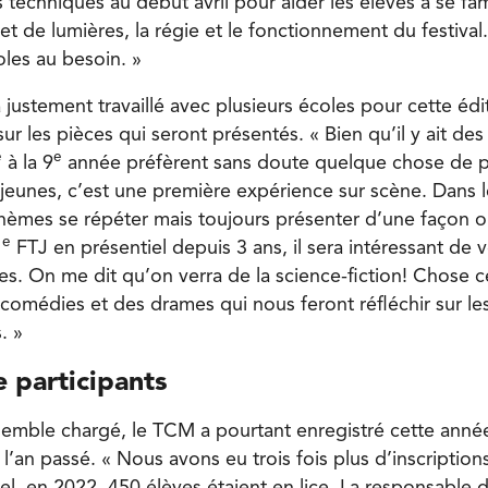
s techniques au début avril pour aider les élèves à se fami
t de lumières, la régie et le fonctionnement du festival. 
oles au besoin. »
justement travaillé avec plusieurs écoles pour cette édi
ur les pièces qui seront présentés. « Bien qu’il y ait de
e
e
à la 9
année préfèrent sans doute quelque chose de pl
eunes, c’est une première expérience sur scène. Dans l
thèmes se répéter mais toujours présenter d’une façon o
e
1
FTJ en présentiel depuis 3 ans, il sera intéressant de 
s. On me dit qu’on verra de la science-fiction! Chose cer
 comédies et des drames qui nous feront réfléchir sur le
. »
 participants
semble chargé, le TCM a pourtant enregistré cette ann
 l’an passé. « Nous avons eu trois fois plus d’inscriptions
l, en 2022, 450 élèves étaient en lice. La responsable 