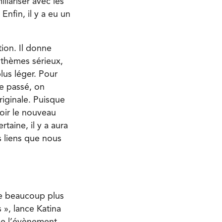
liariser avec les
Enfin, il y a eu un
tion. Il donne
s thèmes sérieux,
us léger. Pour
e passé, on
riginale. Puisque
voir le nouveau
taine, il y a aura
s liens que nous
ée beaucoup plus
 », lance Katina
de l’évènement