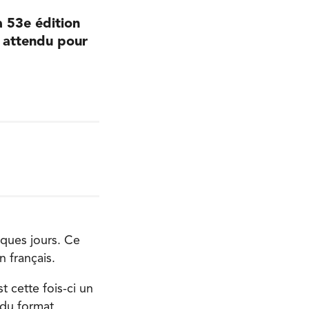
a 53e édition
i attendu pour
ques jours. Ce
n français.
 cette fois-ci un
 du format