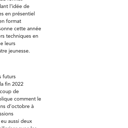
ant l’idée de
es en présentiel
 en format
rsonne cette année
ers techniques en
e leurs
tre jeunesse.
 futurs
la fin 2022
aucoup de
xplique comment le
ons d’octobre à
essions
a eu aussi deux