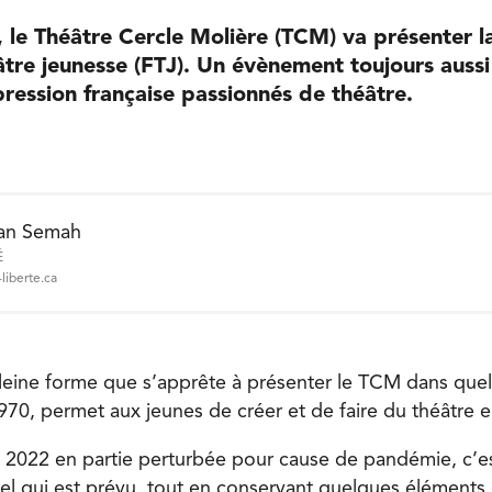
 le Théâtre Cercle Molière (TCM) va présenter l
âtre jeunesse (FTJ). Un évènement toujours auss
pression française passionnés de théâtre.
an Semah
É
liberte.ca
eine forme que s’apprête à présenter le TCM dans quel
1970, permet aux jeunes de créer et de faire du théâtre e
 2022 en partie perturbée pour cause de pandémie, c’est
iel qui est prévu, tout en conservant quelques éléments