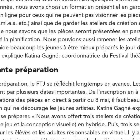
année, nous avons choisi un format en présentiel en gard
en ligne pour ceux qui ne peuvent pas visionner les pièc
ami.e.s. etc.) ainsi que de garder les ateliers de création
que nous savons que les pièces seront présentées en pe
é la planification. Nous pouvions aussi ramener les ateli
aide beaucoup les jeunes à être mieux préparés le jour d
, explique Katina Gagné, coordonnatrice du Festival théâ
nte préparation
réparation, le FTJ se réfléchit longtemps en avance. Les
nt par plusieurs dates importantes. De l’inscription en à 
tions des pièces en direct à partir du 8 mai, il faut be
en qui ne décourage les jeunes artistes. Katina Gagné e
se préparer. « Nous avons offert trois ateliers de créati
, le jeu et la conception visuelle) en hybride. Puis, trois s
r les élèves et les adultes responsables en virtuel. Il y 