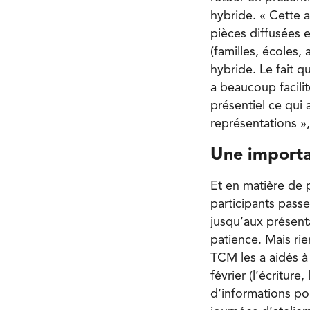
hybride. « Cette 
pièces diffusées 
(familles, écoles, 
hybride. Le fait 
a beaucoup facilit
présentiel ce qui 
représentations »
Une importa
Et en matière de p
participants passe
jusqu’aux présenta
patience. Mais ri
TCM les a aidés à 
février (l’écriture
d’informations pou