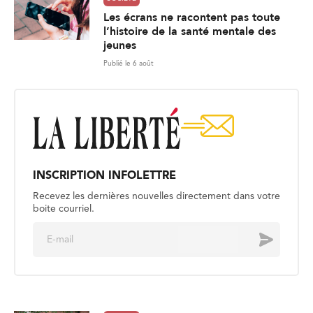
Les écrans ne racontent pas toute
l’histoire de la santé mentale des
jeunes
Publié le 6 août
INSCRIPTION INFOLETTRE
Recevez les dernières nouvelles directement dans votre
boite courriel.
E
Envoyer
m
a
i
l
*