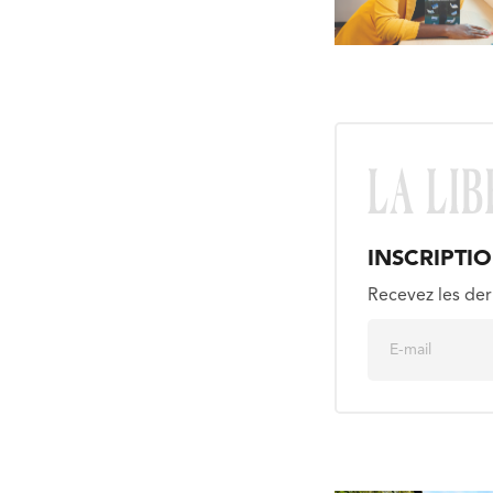
INSCRIPTI
Recevez les der
E
m
a
i
l
*