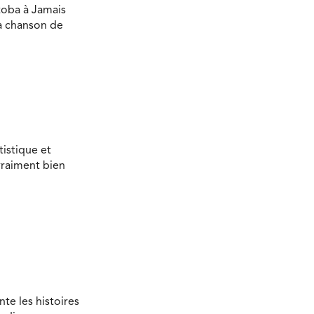
toba à Jamais
la chanson de
tistique et
vraiment bien
te les histoires