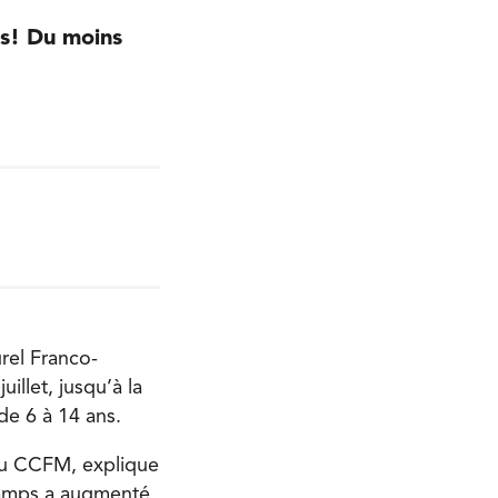
es! Du moins
rel Franco-
illet, jusqu’à la
de 6 à 14 ans.
au CCFM, explique
camps a augmenté