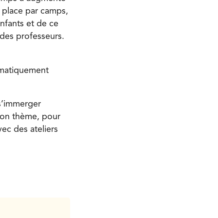
 place par camps,
enfants et de ce
t des professeurs.
tématiquement
 s’immerger
son thème, pour
vec des ateliers