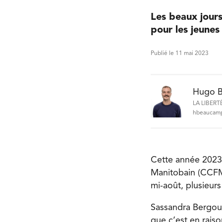
Les beaux jours
pour les jeunes
Publié le 11 mai 2023
Hugo 
LA LIBERT
hbeaucamp
Cette année 2023,
Manitobain (CCFM) 
mi-août, plusieur
Sassandra Bergou
que c’est en rai