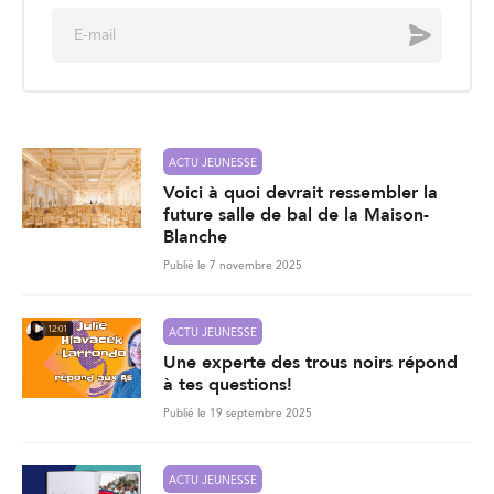
E
Envoyer
m
a
i
l
*
ACTU JEUNESSE
Voici à quoi devrait ressembler la
future salle de bal de la Maison-
Blanche
Publié le 7 novembre 2025
12:01
ACTU JEUNESSE
Une experte des trous noirs répond
à tes questions!
Publié le 19 septembre 2025
ACTU JEUNESSE