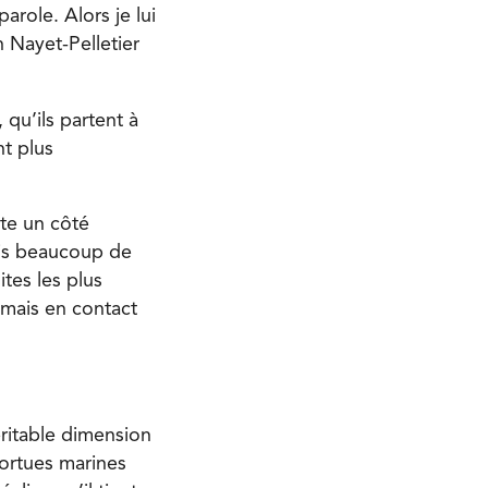
arole. Alors je lui
en Nayet-Pelletier
 qu’ils partent à
nt plus
ute un côté
ois beaucoup de
ites les plus
amais en contact
itable dimension
tortues marines