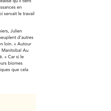
lise qu’il tient
issances en
servait le travail
iers, Julien
peuplent d’autres
en loin. « Autour
u Manitoba! Au
. » Car si le
eurs biomes
iques que cela