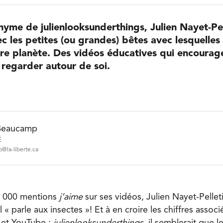
yme de julienlooksunderthings, Julien Nayet-Pell
ec les petites (ou grandes) bêtes avec lesquelles
re planète. Des vidéos éducatives qui encourag
 regarder autour de soi.
Beaucamp
É
@la-liberte.ca
1 000 mentions
j’aime
sur ses vidéos, Julien Nayet-Pellet
l « parle aux insectes »! Et à en croire les chiffres assoc