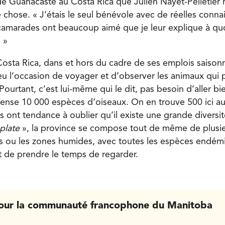
e Guanacaste au Costa Rica que Julien Nayet-Pelletier réa
 chose. « J’étais le seul bénévole avec de réelles conna
camarades ont beaucoup aimé que je leur explique à quoi 
 »
Costa Rica, dans et hors du cadre de ses emplois saisonn
 eu l’occasion de voyager et d’observer les animaux qui 
Pourtant, c’est lui-même qui le dit, pas besoin d’aller bi
ense 10 000 espèces d’oiseaux. On en trouve 500 ici a
 ont tendance à oublier qu’il existe une grande diversité
plate
», la province se compose tout de même de plusi
s ou les zones humides, avec toutes les espèces endém
it de prendre le temps de regarder.
our la communauté francophone du Manitoba