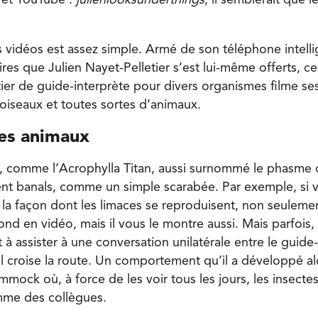
 et YouTube :
julienlooksunderthings
, il semblerait que 
 vidéos est assez simple. Armé de son téléphone intelli
es que Julien Nayet-Pelletier s’est lui-même offerts, ce
ier de guide-interprète pour divers organismes filme ses
 oiseaux et toutes sortes d’animaux.
es animaux
 comme l’Acrophylla Titan, aussi surnommé le phasme d
ent banals, comme un simple scarabée. Par exemple, si 
r la façon dont les limaces se reproduisent, non seuleme
ond en vidéo, mais il vous le montre aussi. Mais parfois,
 à assister à une conversation unilatérale entre le guide-
l croise la route. Un comportement qu’il a développé alors
ock où, à force de les voir tous les jours, les insectes
me des collègues.