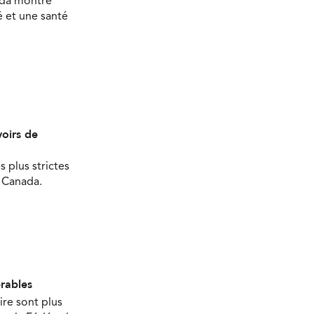
ada montre
 et une santé
oirs de
s plus strictes
u Canada.
érables
ire sont plus