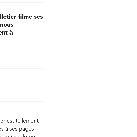
etier filme ses
 nous
ent à
ier est tellement
iés à ses pages