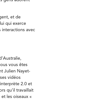
les gens adorent
gent, et de
lui qui exerce
 interactions avec
’Australie,
vous vous êtes
nt Julien Nayet-
 ses vidéos
interprète 2.0 et
 qu’il travaillait
 et les oiseaux «