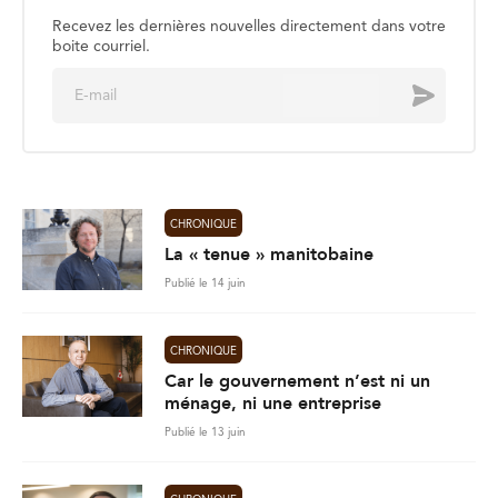
Recevez les dernières nouvelles directement dans votre
boite courriel.
E
Envoyer
m
a
i
l
*
CHRONIQUE
La « tenue » manitobaine
Publié le 14 juin
CHRONIQUE
Car le gouvernement n’est ni un
ménage, ni une entreprise
Publié le 13 juin