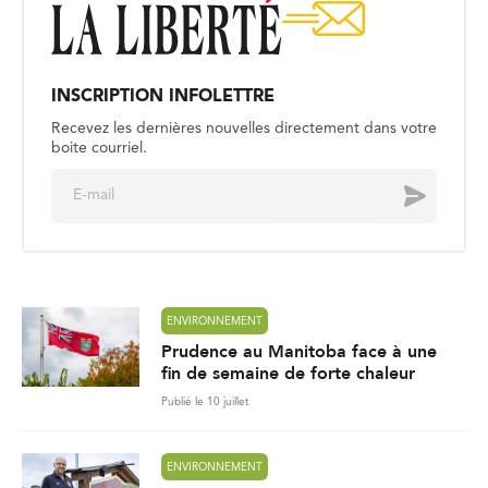
INSCRIPTION INFOLETTRE
Recevez les dernières nouvelles directement dans votre
boite courriel.
E
Envoyer
m
a
i
l
*
ENVIRONNEMENT
Prudence au Manitoba face à une
fin de semaine de forte chaleur
Publié le 10 juillet
ENVIRONNEMENT