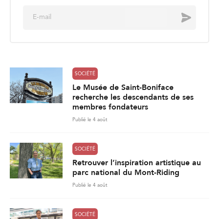
E
Envoyer
m
a
i
l
*
SOCIÉTÉ
Le Musée de Saint-Boniface
recherche les descendants de ses
membres fondateurs
Publié le 4 août
SOCIÉTÉ
Retrouver l’inspiration artistique au
parc national du Mont-Riding
Publié le 4 août
SOCIÉTÉ