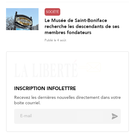
SOCIÉTÉ
Le Musée de Saint-Boniface
recherche les descendants de ses
membres fondateurs
Publié le 4 août
INSCRIPTION INFOLETTRE
Recevez les dernières nouvelles directement dans votre
boite courriel.
E
Envoyer
m
a
i
l