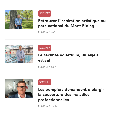
*
SOCIÉTÉ
Retrouver l’inspiration artistique au
parc national du Mont-Riding
Publié le 4 août
SOCIÉTÉ
La sécurité aquatique, un enjeu
estival
Publié le 3 août
SOCIÉTÉ
Les pompiers demandent d’élargir
la couverture des maladies
professionnelles
Publié le 31 juillet