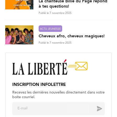
La chanteuse Billie du Page répond
à tes questions!
Publié le 7 novembre 2025
ACTU JEUNESSE
Cheveux afro, cheveux magiques!
Publié le 7 novembre 2025
INSCRIPTION INFOLETTRE
Recevez les dernières nouvelles directement dans votre
boite courriel.
E
Envoyer
m
a