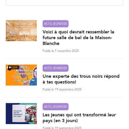
i
l
*
ACTU JEUNESSE
Voici à quoi devrait ressembler la
future salle de bal de la Maison-
Blanche
Publié le 7 novembre 2025
12:01
ACTU JEUNESSE
Une experte des trous noirs répond
à tes questions!
Publié le 19 septembre 2025
ACTU JEUNESSE
Les jeunes qui ont transformé leur
pays (en 3 jours)
Publié le 19 septembre 2025