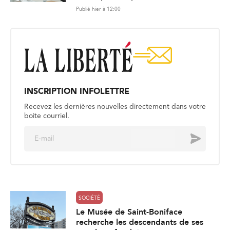
Publié hier à 12:00
INSCRIPTION INFOLETTRE
Recevez les dernières nouvelles directement dans votre
boite courriel.
E
Envoyer
m
a
i
l
*
SOCIÉTÉ
Le Musée de Saint-Boniface
recherche les descendants de ses