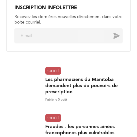
INSCRIPTION INFOLETTRE
Recevez les dernières nouvelles directement dans votre
boite courriel.
E
Envoyer
m
a
i
l
*
SOCIÉTÉ
Les pharmaciens du Manitoba
demandent plus de pouvoirs de
prescription
Publié le 5 août
SOCIÉTÉ
Fraudes : les personnes ainées
francophones plus vulnérables