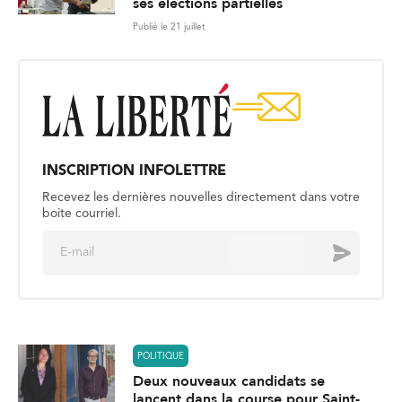
ses élections partielles
Publié le 21 juillet
INSCRIPTION INFOLETTRE
Recevez les dernières nouvelles directement dans votre
boite courriel.
E
Envoyer
m
a
i
l
*
POLITIQUE
Deux nouveaux candidats se
lancent dans la course pour Saint-