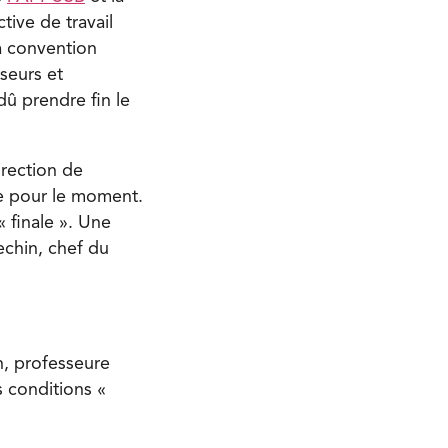
tive de travail
a convention
sseurs et
dû prendre fin le
irection de
vue pour le moment.
« finale ». Une
echin, chef du
n, professeure
s conditions «