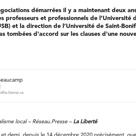
égociations démarrées il y a maintenant deux an
es professeurs et professionnels de l’Université d
B) et la direction de l’Université de Saint-Boni
as tombées d'accord sur les clauses d'une nouve
Beaucamp
É
@la-liberte.ca
nalisme local – Réseau.Presse –
La Liberté
s et demi, depuis le 14 décembre 2020 précisément, qu