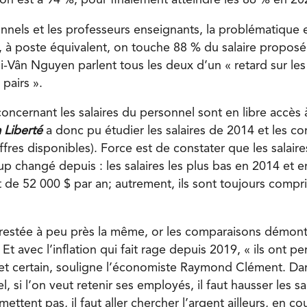
onnels et les professeurs enseignants, la problématique
 à poste équivalent, on touche 88 % du salaire proposé
hi-Vân Nguyen parlent tous les deux d’un « retard sur le
 pairs ».
oncernant les salaires du personnel sont en libre accès 
 Liberté
a donc pu étudier les salaires de 2014 et les c
ffres disponibles). Force est de constater que les salair
p changé depuis : les salaires les plus bas en 2014 et 
t de 52 000 $ par an; autrement, ils sont toujours compr
restée à peu près la même, or les comparaisons démont
. Et avec l’inflation qui fait rage depuis 2019, « ils ont p
r et certain, souligne l’économiste Raymond Clément. Da
si l’on veut retenir ses employés, il faut hausser les sala
mettent pas, il faut aller chercher l’argent ailleurs, en c