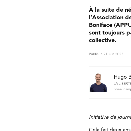
À la suite de n
l’Association d
Boniface (APPUS
sont toujours p
collective.
Publié le 21 juin 2023
Hugo 
LA LIBERT
hbeaucamp
Initiative de jour
Cela fait deux an