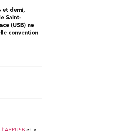
s et demi,
e Saint-
face (USB) ne
lle convention
e
l’APPUSB
et la