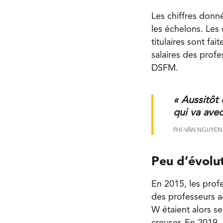
Les chiffres don
les échelons. Les
titulaires sont fa
salaires des prof
DSFM.
« Aussitôt 
qui va avec 
PHI-VÂN NGUYEN
Peu d’évolu
En 2015, les prof
des professeurs ad
W étaient alors s
creuser. En 2019,