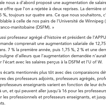
nale nous a d’abord proposé une augmentation de salair
e offre que l’on a rejetée à deux reprises. La dernière 
75 %, toujours sur quatre ans. Ce que nous souhaitons, c
lable à celle de nos pairs de l’Université de Winnipeg (
 franco-manitobaine (DSFM). »
aussi professeur agrégé d’histoire et président de l’APPU
mande comprenait une augmentation salariale de 12,75 
ans. 7 % la première année, puis 1,75 %, 2 % et une dern
ouligne d’ailleurs que l’augmentation demandée n’aura
l’écart avec les salaires perçus à la DSFM et l’U of W.
les écarts mentionnés plus tôt avec des comparaisons détai
ires des professeurs adjoints, professeurs agrégés, profe
 professeurs enseignants varient en fonction de leur éc
n, et qui peuvent aller jusqu’à 16 pour les professeurs 
r les professionnels et professeurs enseignants, et jusq
ts.