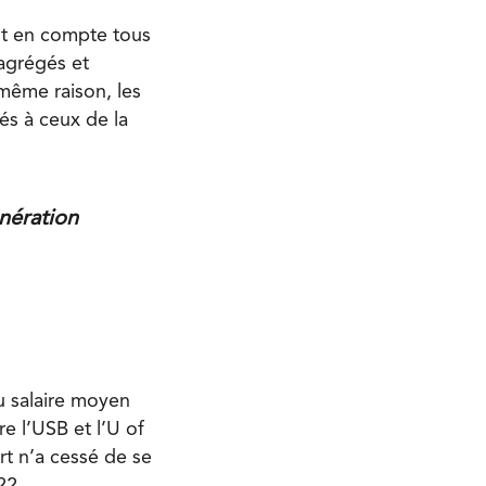
nt en compte tous
 agrégés et
a même raison, les
és à ceux de la
unération
u salaire moyen
re l’USB et l’U of
rt n’a cessé de se
22.