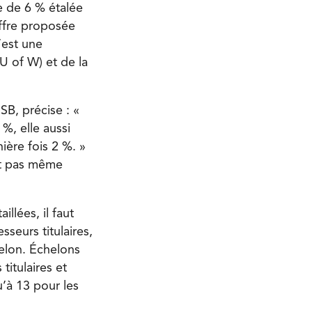
e de 6 % étalée
offre proposée
’est une
U of W) et de la
SB, précise : «
%, elle aussi
ière fois 2 %. »
it pas même
llées, il faut
sseurs titulaires,
helon. Échelons
titulaires et
u’à 13 pour les