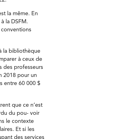
 est la même. En
 à la DSFM.
s conventions
à la bibliothèque
omparer à ceux de
es des professeurs
en 2018 pour un
is entre 60 000 $
rent que ce n’est
erdu du pou- voir
ns le contexte
ires. Et si les
oupant des services