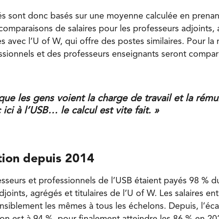
nés sont donc basés sur une moyenne calculée en prena
 comparaisons de salaires pour les professeurs adjoints,
ites avec l’U of W, qui offre des postes similaires. Pour l
essionnels et des professeurs enseignants seront compar
que les gens voient la charge de travail et la rém
ici à l’USB… le calcul est vite fait. »
tion depuis 2014
esseurs et professionnels de l’USB étaient payés 98 % d
joints, agrégés et titulaires de l’U of W. Les salaires ent
ensiblement les mêmes à tous les échelons. Depuis, l’éca
 on est à 94 %, pour finalement atteindre les 86 % en 20