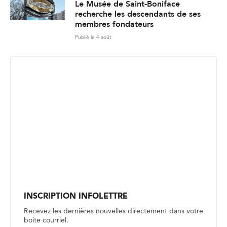
Le Musée de Saint-Boniface
recherche les descendants de ses
membres fondateurs
Publié le 4 août
INSCRIPTION INFOLETTRE
Recevez les dernières nouvelles directement dans votre
boite courriel.
E
Envoyer
m
a
i
l
*
SOCIÉTÉ