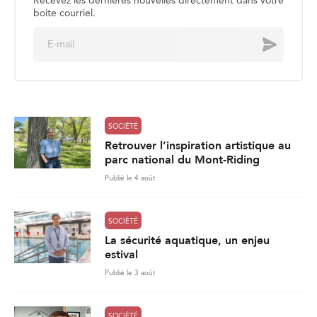
Recevez les dernières nouvelles directement dans votre
boite courriel.
E
Envoyer
m
a
i
l
*
SOCIÉTÉ
Retrouver l’inspiration artistique au
parc national du Mont-Riding
Publié le 4 août
SOCIÉTÉ
La sécurité aquatique, un enjeu
estival
Publié le 3 août
SOCIÉTÉ