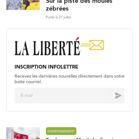
Sur la piste des moules
zébrées
Publié le 27 juillet
INSCRIPTION INFOLETTRE
Recevez les dernières nouvelles directement dans votre
boite courriel.
E
Envoyer
m
a
i
l
*
ENVIRONNEMENT