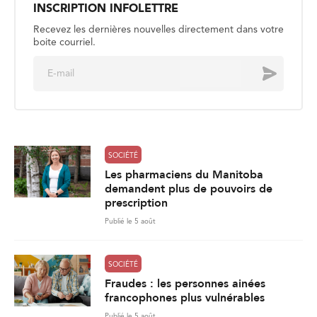
INSCRIPTION INFOLETTRE
Recevez les dernières nouvelles directement dans votre
boite courriel.
E
Envoyer
m
a
i
l
*
SOCIÉTÉ
Les pharmaciens du Manitoba
demandent plus de pouvoirs de
prescription
Publié le 5 août
SOCIÉTÉ
Fraudes : les personnes ainées
francophones plus vulnérables
Publié le 5 août