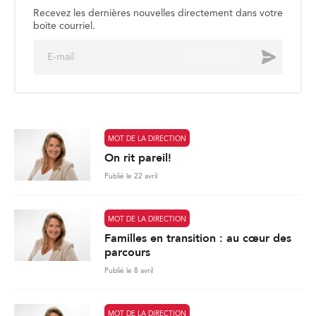
Recevez les dernières nouvelles directement dans votre
boite courriel.
E
Envoyer
m
a
i
l
*
MOT DE LA DIRECTION
On rit pareil!
Publié le 22 avril
MOT DE LA DIRECTION
Familles en transition : au cœur des
parcours
Publié le 8 avril
MOT DE LA DIRECTION