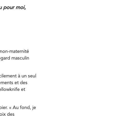
au pour moi,
a non-maternité
regard masculin
cilement à un seul
ements et des
ellowknife et
ier. « Au fond, je
oix des