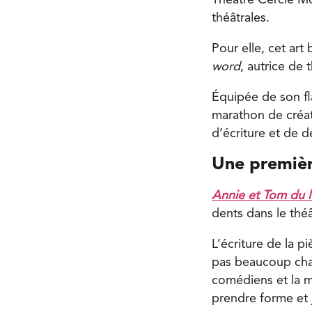
Théâtre Cercle Mo
théâtrales.
Pour elle, cet art
word
, autrice de 
Équipée de son fla
marathon de créat
d’écriture et de 
Une premièr
Annie et Tom du l
dents dans le théâ
L’écriture de la p
pas beaucoup chan
comédiens et la m
prendre forme et j’