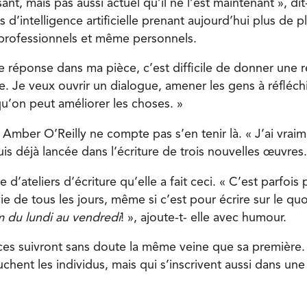
ant, mais pas aussi actuel qu’il ne l’est maintenant », dit
 d’intelligence artificielle prenant aujourd’hui plus de p
, professionnels et même personnels.
e réponse dans ma pièce, c’est difficile de donner une r
e. Je veux ouvrir un dialogue, amener les gens à réfléchir
’on peut améliorer les choses. »
 Amber O’Reilly ne compte pas s’en tenir là. « J’ai vrai
uis déjà lancée dans l’écriture de trois nouvelles œuvres.
 d’ateliers d’écriture qu’elle a fait ceci. « C’est parfois p
 vie de tous les jours, même si c’est pour écrire sur le 
 du lundi au vendredi
! », ajoute-t- elle avec humour.
ces suivront sans doute la même veine que sa première. 
chent les individus, mais qui s’inscrivent aussi dans une 