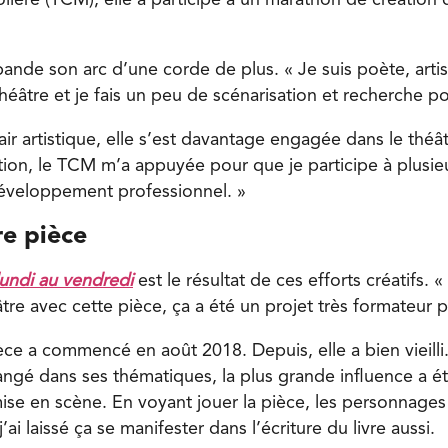
lière (TCM), elle a participé à un marathon de création
 bande son arc d’une corde de plus. « Je suis poète, arti
théâtre et je fais un peu de scénarisation et recherche po
ir artistique, elle s’est davantage engagée dans le théât
ion, le TCM m’a appuyée pour que je participe à plusieu
développement professionnel. »
e pièce
undi au
vendredi
est le résultat de ces efforts créatifs. «
tre avec cette pièce, ça a été un projet très formateur 
ièce a commencé en août 2018. Depuis, elle a bien vieilli.
gé dans ses thématiques, la plus grande influence a ét
ise en scène. En voyant jouer la pièce, les personnag
ai laissé ça se manifester dans l’écriture du livre aussi.