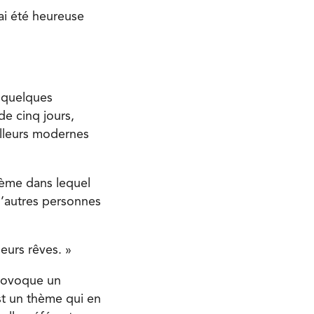
’ai été heureuse
t quelques
e cinq jours,
illeurs modernes
tème dans lequel
d’autres personnes
eurs rêves. »
provoque un
est un thème qui en