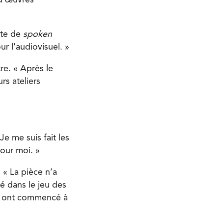
 d’œuvres
ste de
spoken
ur l’audiovisuel. »
re. « Après le
rs ateliers
 Je me suis fait les
pour moi. »
 « La pièce n’a
é dans le jeu des
es ont commencé à