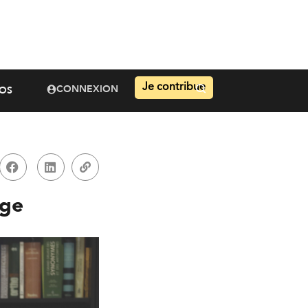
Je contribue
CONNEXION
OS
rge