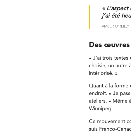
« L’aspect 
j’ai été he
AMBER O’REILLY
Des œuvres 
« J’ai trois texte
choisie, un autre 
intériorisé. »
Quant à la forme q
endroit. « Je pa
ateliers. » Même à
Winnipeg.
Ce mouvement conti
suis Franco-Canad