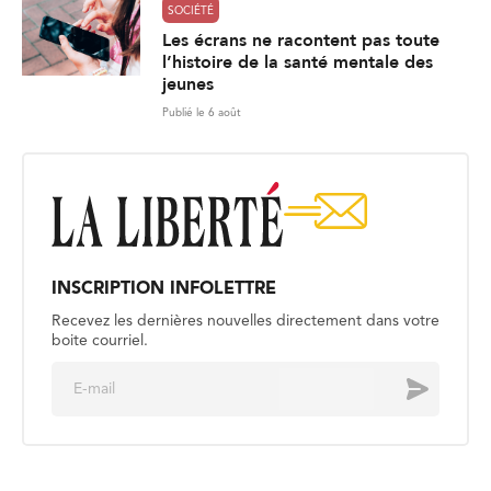
SOCIÉTÉ
Les écrans ne racontent pas toute
l’histoire de la santé mentale des
jeunes
Publié le 6 août
INSCRIPTION INFOLETTRE
Recevez les dernières nouvelles directement dans votre
boite courriel.
E
Envoyer
m
a
i
l
*