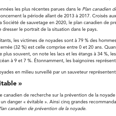
nnées les plus récentes parues dans le
Plan canadien d
oncernent la période allant de 2013 à 2017. Croisés au
 la Société de sauvetage en 2020, le plan canadien de pr
resser le portrait de la situation dans le pays.
tants, les victimes de noyades sont à 79 % des hommes
ernée (32 %) est celle comprise entre 0 et 20 ans. Quant
e plus souvent, on note les lacs et les étangs à 34 %, les
’océan à 9 et 7 %. Étonnamment, les baignoires représen
oyades en milieu surveillé par un sauveteur représenten
table »
re canadien de recherche sur la prévention de la noyade
t un danger « évitable ». Ainsi cinq grandes recommanda
lan canadien de prévention de la noyade
.