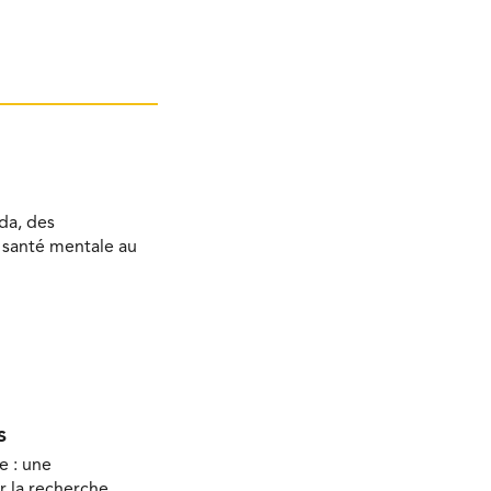
da, des
a santé mentale au
s
e : une
r la recherche