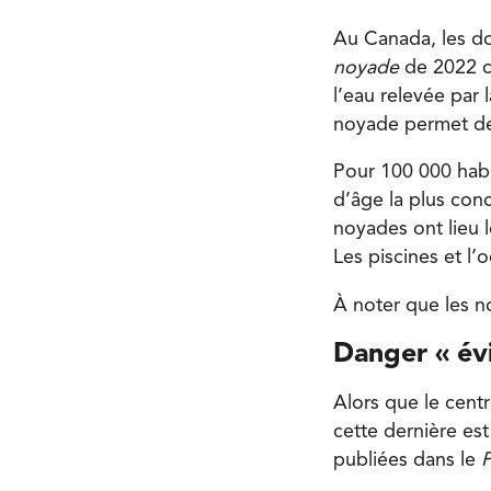
Au Canada, les do
noyade
de 2022 c
l’eau relevée par
noyade permet de d
Pour 100 000 habi
d’âge la plus conc
noyades ont lieu l
Les piscines et l
À noter que les n
Danger « évi
Alors que le cent
cette dernière es
publiées dans le
P