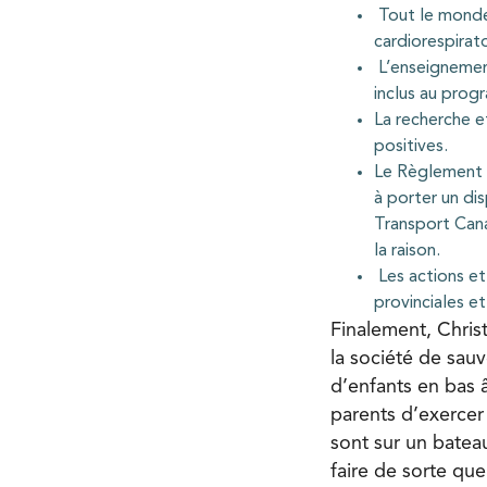
Tout le monde 
cardiorespirato
L’enseignement
inclus au prog
La recherche e
positives.
Le Règlement s
à porter un di
Transport Cana
la raison.
Les actions et
provinciales et
Finalement, Chris
la société de sau
d’enfants en bas
parents d’exercer 
sont sur un bateau
faire de sorte que