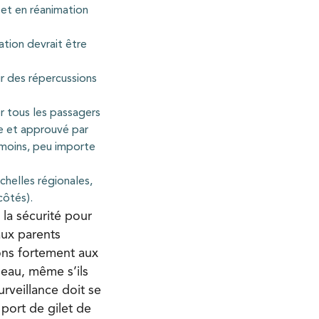
et en réanimation
tion devrait être
ir des répercussions
r tous les passagers
le et approuvé par
 moins, peu importe
chelles régionales,
côtés).
la sécurité pour
aux parents
ons fortement aux
’eau, même s’ils
urveillance doit se
 port de gilet de