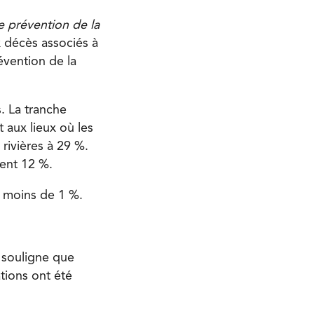
e prévention de la
x décès associés à
évention de la
. La tranche
 aux lieux où les
 rivières à 29 %.
tent 12 %.
t moins de 1 %.
 souligne que
tions ont été