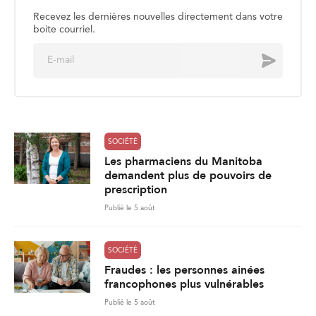
Recevez les dernières nouvelles directement dans votre
boite courriel.
E
Envoyer
m
a
i
l
*
SOCIÉTÉ
Les pharmaciens du Manitoba
demandent plus de pouvoirs de
prescription
Publié le 5 août
SOCIÉTÉ
Fraudes : les personnes ainées
francophones plus vulnérables
Publié le 5 août