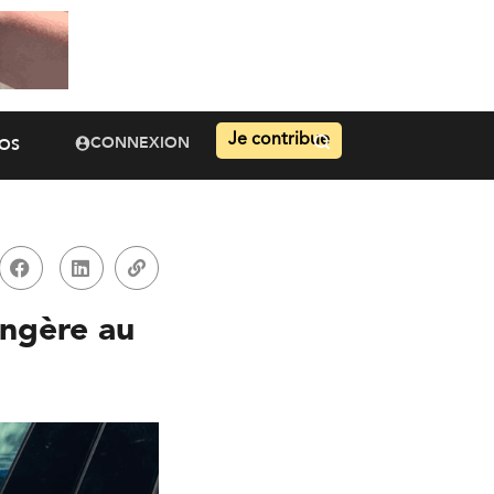
Je contribue
CONNEXION
OS
angère au