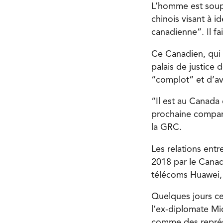
L’homme est soupç
chinois visant à i
canadienne”. Il f
Ce Canadien, qui
palais de justice 
“complot” et d’av
“Il est au Canada 
prochaine comparut
la GRC.
Les relations entr
2018 par le Canad
télécoms Huawei
Quelques jours ce
l’ex-diplomate Mi
comme des représa