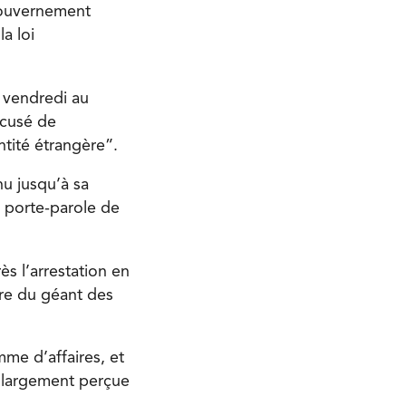
gouvernement
la loi
 vendredi au
ccusé de
ntité étrangère”.
nu jusqu’à sa
e porte-parole de
s l’arrestation en
ère du géant des
me d’affaires, et
s largement perçue