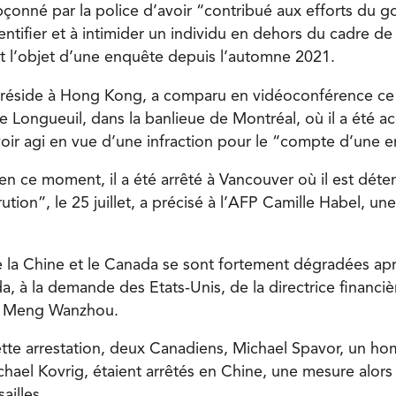
onné par la police d’avoir “contribué aux efforts du 
dentifier et à intimider un individu en dehors du cadre de 
ait l’objet d’une enquête depuis l’automne 2021.
 réside à Hong Kong, a comparu en vidéoconférence ce
de Longueuil, dans la banlieue de Montréal, où il a été a
oir agi en vue d’une infraction pour le “compte d’une e
en ce moment, il a été arrêté à Vancouver où il est déte
ion”, le 25 juillet, a précisé à l’AFP Camille Habel, un
e la Chine et le Canada se sont fortement dégradées aprè
a, à la demande des Etats-Unis, de la directrice financi
, Meng Wanzhou.
tte arrestation, deux Canadiens, Michael Spavor, un hom
chael Kovrig, étaient arrêtés en Chine, une mesure alor
illes.