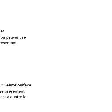
les
oba peuvent se
présentant
ur Saint-Boniface
 se présentent
ant à quatre le