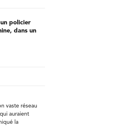
un policier
hine, dans un
son vaste réseau
qui auraient
niqué la