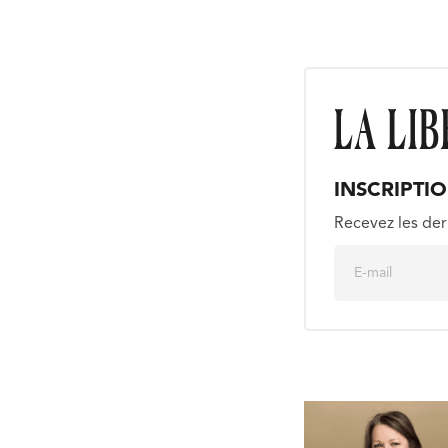
INSCRIPTI
Recevez les der
E
m
a
i
l
*