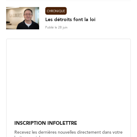
CHRONIQUE
Les détroits font la loi
Publié le 28 juin
INSCRIPTION INFOLETTRE
Recevez les dernières nouvelles directement dans votre
boite courriel.
E
Envoyer
m
a
i
l
*