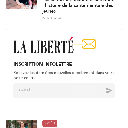
l’histoire de la santé mentale des
jeunes
Publié le 6 août
INSCRIPTION INFOLETTRE
Recevez les dernières nouvelles directement dans votre
boite courriel.
E
Envoyer
m
a
i
l
*
SOCIÉTÉ