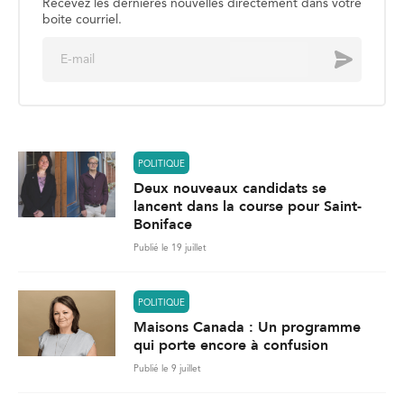
Recevez les dernières nouvelles directement dans votre
boite courriel.
E
Envoyer
m
a
i
l
*
POLITIQUE
Deux nouveaux candidats se
lancent dans la course pour Saint-
Boniface
Publié le 19 juillet
POLITIQUE
Maisons Canada : Un programme
qui porte encore à confusion
Publié le 9 juillet