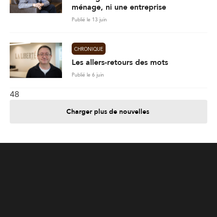
Publié le 6 juin
48
Charger plus de nouvelles
Je contribue
Je m'abonne
Informations
Nous joindre
Annoncez chez nous
À propos