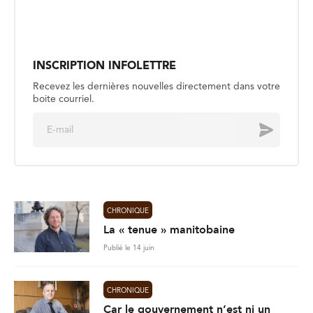
E
Envoyer
m
a
i
l
*
CHRONIQUE
La « tenue » manitobaine
Publié le 14 juin
CHRONIQUE
Car le gouvernement n’est ni un
ménage, ni une entreprise
Publié le 13 juin
CHRONIQUE
Les allers-retours des mots