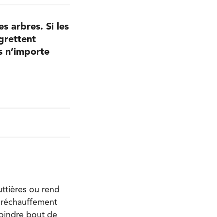
 arbres. Si les
egrettent
s n’importe
uttières ou rend
du réchauffement
moindre bout de