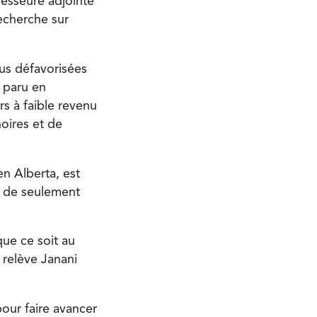
fesseure adjointe
recherche sur
lus défavorisées
 paru en
s à faible revenu
oires et de
en Alberta, est
e de seulement
que ce soit au
 relève Janani
our faire avancer