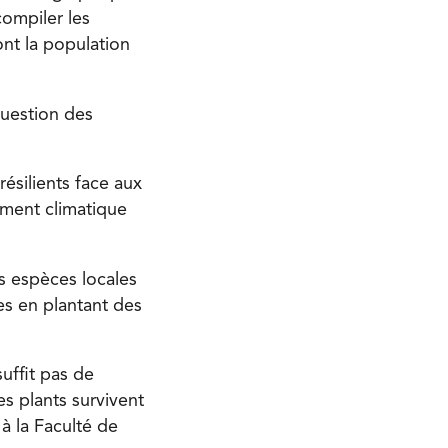
ompiler les
ont la population
question des
résilients face aux
ement climatique
es espèces locales
es en plantant des
suffit pas de
es plants survivent
à la Faculté de