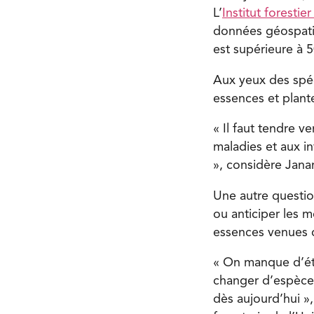
L’
Institut foresti
données géospatial
est supérieure à 5
Aux yeux des spéci
essences et plant
« Il faut tendre v
maladies et aux i
», considère Janan
Une autre question
ou anticiper les 
essences venues d
« On manque d’étud
changer d’espèces,
dès aujourd’hui »,