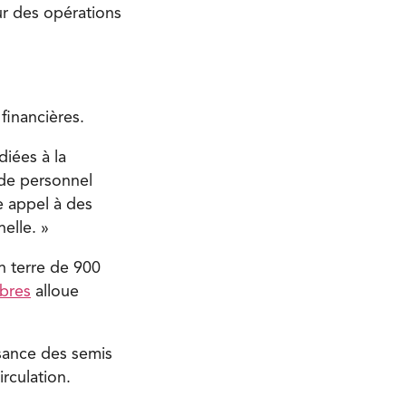
ur des opérations
financières.
iées à la
 de personnel
e appel à des
elle. »
en terre de 900
rbres
alloue
ssance des semis
irculation.