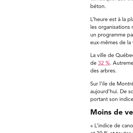
béton.
L’heure est à la p
les organisations
un programme part
eux-mêmes de la v
La ville de Québe
de
32 %
. Autremen
des arbres.
Sur l’ile de Mont
aujourd’hui. De so
portant son indic
Moins de ve
« L’indice de ca