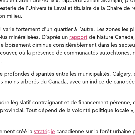
veulent atteindre 40 % », rapporte Janani Sivarajah, pro
esterie de l’Université Laval et titulaire de la Chaire de 
on milieu.
 varie fortement d’un quartier à l’autre. Les zones les p
plus minéralisées. D’après un
rapport
de Nature Canada,
e boisement diminue considérablement dans les secteur
ncouver, où la présence de communautés autochtones, n
.
e profondes disparités entre les municipalités. Calgary, 
les moins arborés du Canada, avec un indice de canopé
cadre législatif contraignant et de financement pérenne, 
provincial. Tout dépend de la volonté politique locale »,
tement créé la
stratégie
canadienne sur la forêt urbaine p