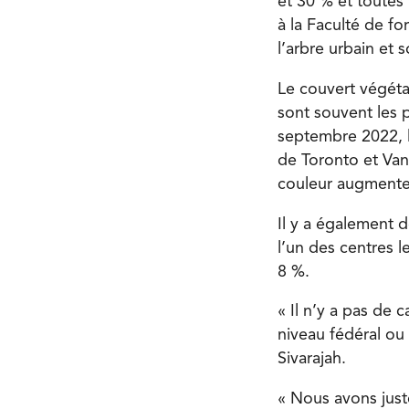
et 30 % et toutes 
à la Faculté de for
l’arbre urbain et s
Le couvert végétal
sont souvent les 
septembre 2022, l
de Toronto et Va
couleur augmente
Il y a également d
l’un des centres 
8 %.
« Il n’y a pas de 
niveau fédéral ou 
Sivarajah.
« Nous avons jus