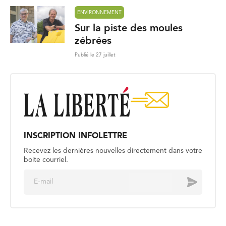
ENVIRONNEMENT
Sur la piste des moules
zébrées
Publié le 27 juillet
INSCRIPTION INFOLETTRE
Recevez les dernières nouvelles directement dans votre
boite courriel.
E
Envoyer
m
a
i
l
*