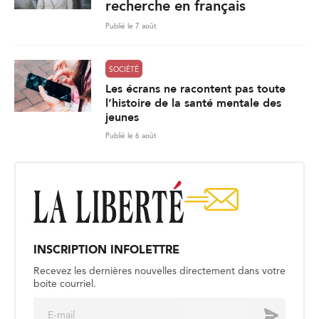
recherche en français
Publié le 7 août
SOCIÉTÉ
Les écrans ne racontent pas toute
l’histoire de la santé mentale des
jeunes
Publié le 6 août
INSCRIPTION INFOLETTRE
Recevez les dernières nouvelles directement dans votre
boite courriel.
E
Envoyer