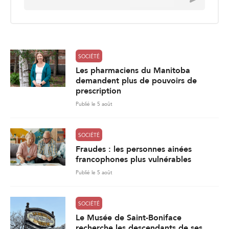
m
a
i
l
*
SOCIÉTÉ
Les pharmaciens du Manitoba
demandent plus de pouvoirs de
prescription
Publié le 5 août
SOCIÉTÉ
Fraudes : les personnes ainées
francophones plus vulnérables
Publié le 5 août
SOCIÉTÉ
Le Musée de Saint-Boniface
recherche les descendants de ses