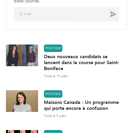
boite courriel.
E
Envoyer
m
a
i
l
*
POLITIQUE
Deux nouveaux candidats se
lancent dans la course pour Saint-
Boniface
Publié le 19 juillet
POLITIQUE
Maisons Canada : Un programme
qui porte encore à confusion
Publié le 9 juillet